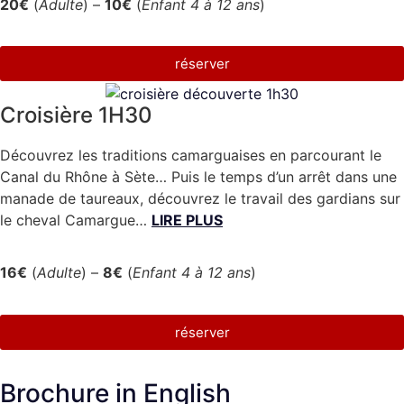
20€
(
Adulte
) –
10€
(
Enfant 4 à 12 ans
)
réserver
Croisière 1H30
Découvrez les traditions camarguaises en parcourant le
Canal du Rhône à Sète… Puis le temps d’un arrêt dans une
manade de taureaux, découvrez le travail des gardians sur
le cheval Camargue…
LIRE PLUS
16€
(
Adulte
) –
8€
(
Enfant 4 à 12 ans
)
réserver
Brochure in English