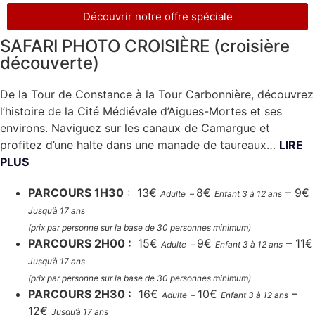
Découvrir notre offre spéciale
SAFARI PHOTO CROISIÈRE (croisière
découverte)
De la Tour de Constance à la Tour Carbonnière, découvrez
l’histoire de la Cité Médiévale d’Aigues-Mortes et ses
environs. Naviguez sur les canaux de Camargue et
profitez d’une halte dans une manade de taureaux…
LIRE
PLUS
PARCOURS 1H30
: 13€
8€
– 9€
Adulte –
Enfant 3 à 12 ans
Jusqu’à 17 ans
(prix par personne sur la base de 30 personnes minimum)
PARCOURS 2H00 :
15€
9€
– 11€
Adulte –
Enfant 3 à 12 ans
Jusqu’à 17 ans
(prix par personne sur la base de 30 personnes minimum)
PARCOURS 2H30 :
16€
10€
–
Adulte –
Enfant 3 à 12 ans
12€
Jusqu’à 17 ans