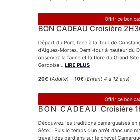
Offrir ce bon c
BON CADEAU Croisière 2H3
Départ du Port, face à la Tour de Constanc
d’Aigues-Mortes. Demi-tour à hauteur du D
observez la faune et la flore du Grand Sit
Gardoise…
LIRE PLUS
20€
(
Adulte
) –
10
€
(
Enfant 4 à 12 an
s)
Offrir ce bon c
BON CADEAU
Croisière 
Découvrez les traditions camarguaises en 
Sète… Puis le temps d’un arrêt dans une m
travail des gardians sur le cheval Camar