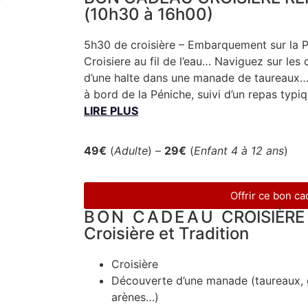
(10h30 à 16h00)
5h30 de croisière – Embarquement sur la P
Croisiere au fil de l’eau… Naviguez sur le
d’une halte dans une manade de taureaux… 
à bord de la Péniche, suivi d’un repas typ
LIRE PLUS
49€
(
Adulte
) –
29€
(
Enfant 4 à 12 ans
)
Offrir ce bon c
BON CADEAU
CROISIÈRE
Croisière et Tradition
Croisière
Découverte d’une manade (taureaux, g
arènes…)