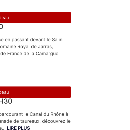
adeau
0
e en passant devant le Salin
omaine Royal de Jarras,
e de France de la Camargue
adeau
1H30
parcourant le Canal du Rhône à
anade de taureaux, découvrez le
gue…
LIRE PLUS