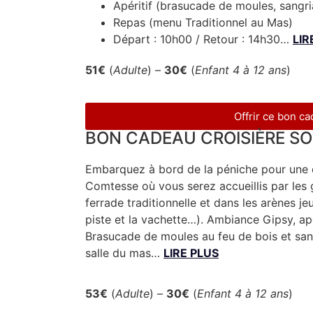
Apéritif (brasucade de moules, sangr
Repas (menu Traditionnel au Mas)
Départ : 10h00 / Retour : 14h30…
LIR
51€
(
Adulte
) –
30€
(
Enfant 4 à 12 ans
)
Offrir ce bon c
BON CADEAU CROISIÈRE S
Embarquez à bord de la péniche pour une c
Comtesse où vous serez accueillis par les g
ferrade traditionnelle et dans les arènes j
piste et la vachette…). Ambiance Gipsy, apé
Brasucade de moules au feu de bois et sang
salle du mas…
LIRE PLUS
53€
(
Adulte
) –
30€
(
Enfant 4 à 12 ans
)