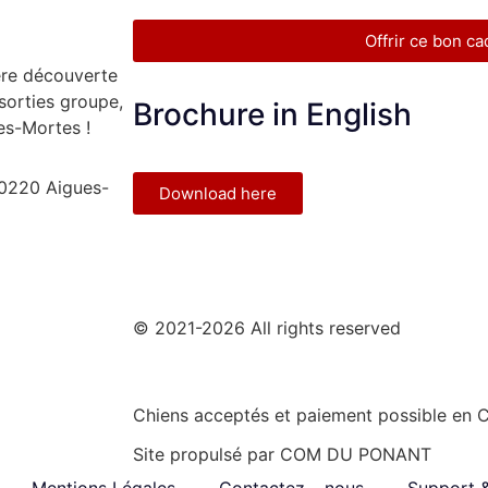
Offrir ce bon c
ère découverte
 sorties groupe,
Brochure in English
es-Mortes !
30220 Aigues-
Download here
© 2021-2026 All rights reserved
Chiens acceptés et paiement possible en 
Site propulsé par
COM DU PONANT