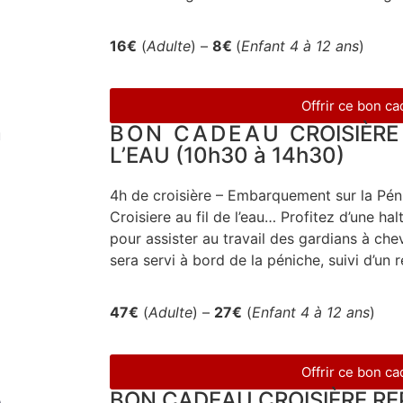
16€
(
Adulte
) –
8
€
(
Enfant 4 à 12 ans
)
Offrir ce bon c
BON CADEAU
CROISIÈRE
L’EAU (10h30 à 14h30)
4h de croisière – Embarquement sur la Péni
Croisiere au fil de l’eau… Profitez d’une 
pour assister au travail des gardians à ch
sera servi à bord de la péniche, suivi d’un
47€
(
Adulte
) –
27€
(
Enfant 4 à 12 ans
)
Offrir ce bon c
BON CADEAU CROISIÈRE R