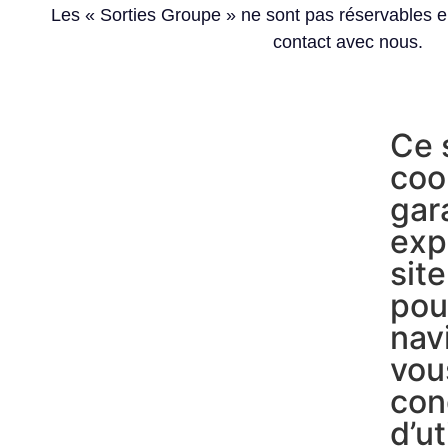
Les « Sorties Groupe » ne sont pas réservables e
contact avec nous.
Ce 
coo
gara
exp
sit
pou
navi
vou
con
d’ut