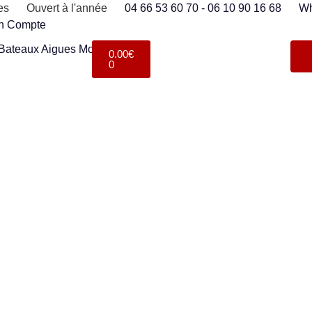
es
Ouvert à l'année
04 66 53 60 70 - 06 10 90 16 68
Wh
n Compte
0.00
€
0